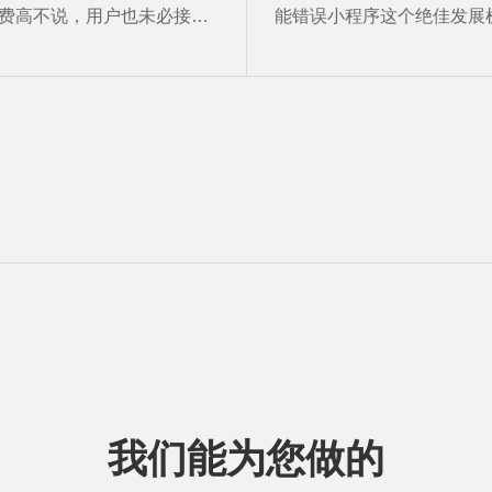
费高不说，用户也未必接受
能错误小程序这个绝佳发展
式。相对而言，小程序就是
的。比如小程序一推出就立
好的选择。生活服务类商业
的京东，苏宁易购，美丽说
序既能让用户更方便的使
会等。
能实现企业进行线上和线下
目的。
我们能为您做的