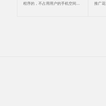
程序的，不占用用户的手机空间，
推广花
并且，能够获得更多的用户。小程
这种方
序是特别适合于各种工具类软件
一个很
的，在满足用户的需求的同时，还
做小程
不会占用用户的手机空间。
用，还
推广的