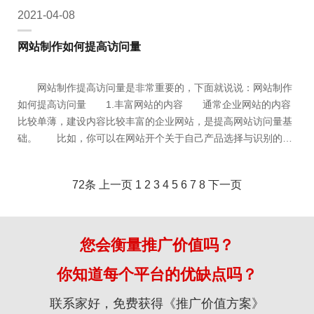
2021-04-08
网站制作如何提高访问量
网站制作提高访问量是非常重要的，下面就说说：网站制作
如何提高访问量 1.丰富网站的内容 通常企业网站的内容
比较单薄，建设内容比较丰富的企业网站，是提高网站访问量基
础。 比如，你可以在网站开个关于自己产品选择与识别的小
栏目，或者自己行业的新闻资讯。 2.在自己的名片，宣传资
料上印上自己的网址 让朋友通过网站来了解自己，不错的方
72条
上一页
1
2
3
4
5
6
7
8
下一页
法哦。 3.学学seo（搜索引擎排名）吧，看以看看我们的《
您会衡量推广价值吗？
你知道每个平台的优缺点吗？
联系家好，免费获得《推广价值方案》